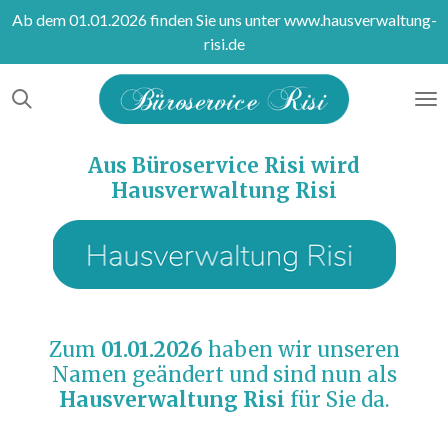
Ab dem 01.01.2026 finden Sie uns unter www.hausverwaltung-
Zum
risi.de
Hauptinhalt
springen
Aus Büroservice Risi wird
Hausverwaltung Risi
Zum
01.01.2026
haben wir unseren
Namen geändert und sind nun als
Hausverwaltung Risi
für Sie da.